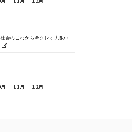
0
11
12
月
月
月
と社会のこれから＠クレオ大阪中
阪
0
11
12
月
月
月