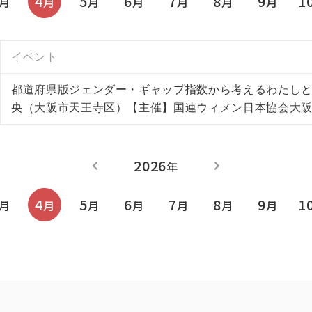
4
5
6
7
8
9
1
月
月
月
月
月
月
月
イベント
都道府県版ジェンダー・ギャップ指数から考えるわたし
央（大阪市天王寺区）【主催】国連ウィメン日本協会大
2026
年
4
5
6
7
8
9
1
月
月
月
月
月
月
月