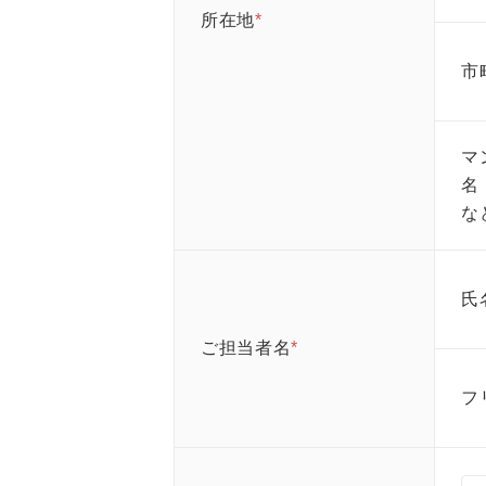
所在地
*
市
マ
名
な
氏
ご担当者名
*
フ