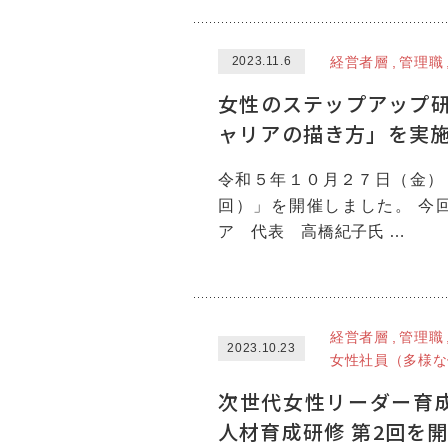
2023.11.6
経営者層
管理職
女性のステップアップ
ャリアの描き方」を実
令和５年１０月２７日（金）
回）」を開催しました。 今
ア 代表 高橋紀子氏 …
経営者層
管理職
2023.10.23
女性社員（多様な
次世代女性リーダー育成
人材育成研修 第2回を開