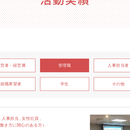
経営者・経営層
管理職
人事担当者
就職希望者
学生
その他
人事担当
女性社員
働き方に関心のある方）