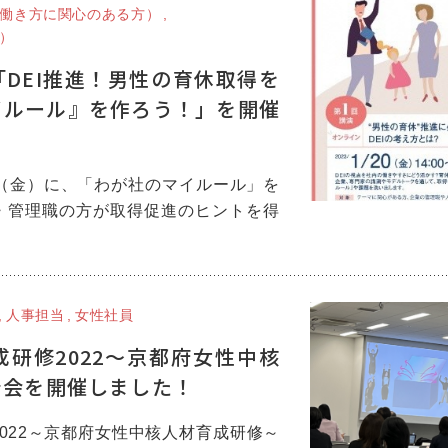
働き方に関心のある方）
）
DEI推進！男性の育休取得を
イルール』を作ろう！」を開催
7日（金）に、「わが社のマイルール」を
・管理職の方が取得促進のヒントを得
人事担当
女性社員
研修2022～京都府女性中核
告会を開催しました！
022～京都府女性中核人材育成研修～