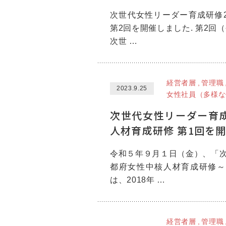
次世代女性リーダー育成研修2
第2回を開催しました. 第2回
次世 …
経営者層
管理職
2023.9.25
女性社員（多様な
次世代女性リーダー育成
人材育成研修 第1回を
令和５年９月１日（金）、「次
都府女性中核人材育成研修～
は、2018年 …
経営者層
管理職