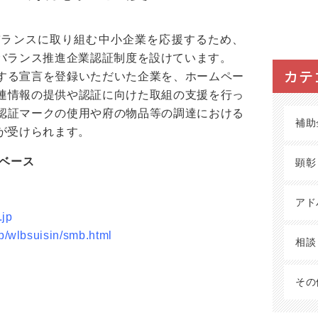
バランスに取り組む中小企業を応援するため、
バランス推進企業認証制度を設けています。
カテ
する宣言を登録いただいた企業を、ホームペー
連情報の提供や認証に向けた取組の支援を行っ
認証マークの使用や府の物品等の調達における
補助
が受けられます。
ズベース
顕彰
アド
.jp
jp/wlbsuisin/smb.html
相談
その