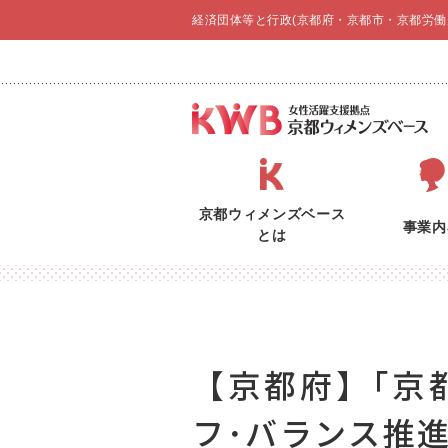
経済団体等と行政(京都府・京都市・京都労働
京都ウィメンズベース
事業内
とは
【京都府】｢京
フ･バランス推