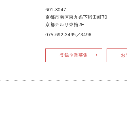
601-8047
京都市南区東九条下殿田町70
京都テルサ東館2F
075-692-3495／3496
登録企業募集
お