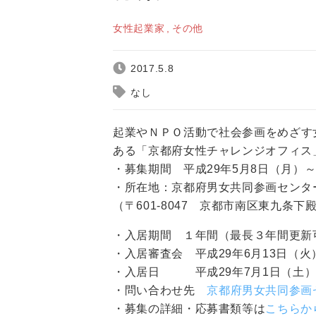
女性起業家
その他
2017.5.8
なし
起業やＮＰＯ活動で社会参画をめざす
ある「京都府女性チャレンジオフィス
・募集期間 平成29年5月8日（月）
・所在地：京都府男女共同参画センタ
（〒601-8047 京都市南区東九条
・入居期間 １年間（最長３年間更新
・入居審査会 平成29年6月13日（火
・入居日 平成29年7月1日（土
・問い合わせ先
京都府男女共同参画
・募集の詳細・応募書類等は
こちらか